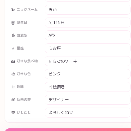
💫
ニックネーム
🎂
誕生日
🩸
血液型
⭐
星座
🍰
好きな食べ物
🎨
好きな色
✨
趣味
💭
将来の夢
💬
ひとこと