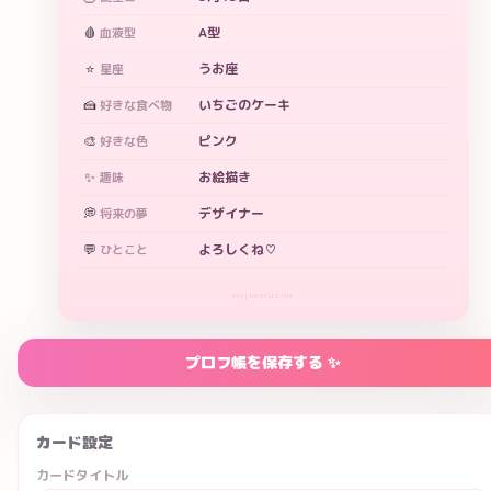
🩸
A型
血液型
⭐
うお座
星座
🍰
いちごのケーキ
好きな食べ物
🎨
ピンク
好きな色
✨
お絵描き
趣味
💭
デザイナー
将来の夢
💬
よろしくね♡
ひとこと
mojimaru.com
プロフ帳を保存する ✨
カード設定
カードタイトル